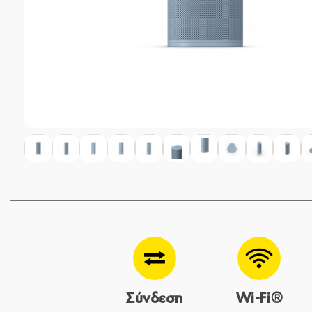
Σύνδεση
Wi-Fi®