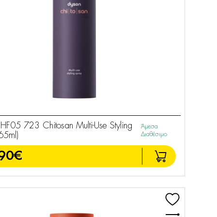
05 723 Chitosan Multi-Use Styling
Άμεσα
65ml)
Διαθέσιμο
90€