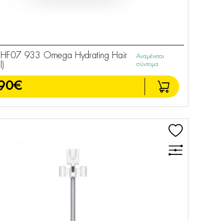
F07 933 Omega Hydrating Hair
Αναμένεται
)
σύντομα
90€