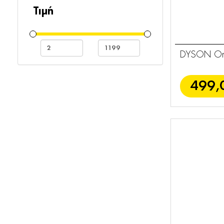
Φωτιστικά
3
Τιμή
Ακουστικά
1
Κεφαλής
DYSON On
Προσωπική
18
Περιποίηση
499,
Ανεμιστήρες
9
Υγραντήρες
1
Ακουστικά
1
Αξεσουάρ
43
Dyson
Ισιωτικά
6