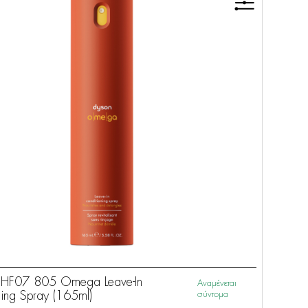
F07 805 Omega Leave-In
Αναμένεται
ning Spray (165ml)
σύντομα