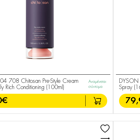
 708 Chitosan Pre-Style Cream
DYSON HF
Αναμένεται
ly Rich Conditioning (100ml)
σύντομα
Spray (1
0€
79,