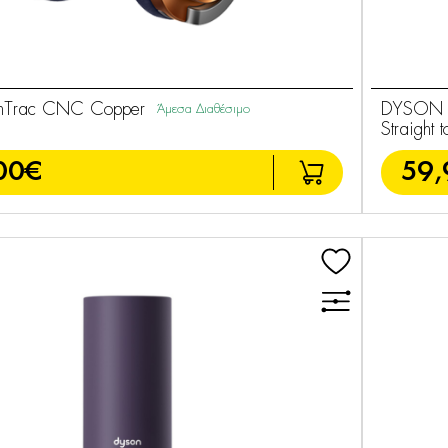
Trac CNC Copper
DYSON H
Άμεσα Διαθέσιμο
Straight 
00€
59,