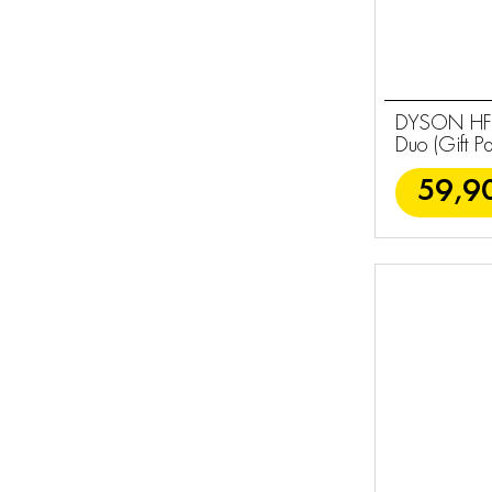
DYSON HF10
Duo (Gift Pa
59,9