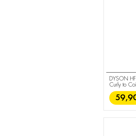
Σεσουάρ
10
Ψαλίδια & Ρόλεϋ
4
Βούρτσες
4
Ανταλλακτικά
57
Dyson
Θερμαντικά
2
Φωτισμός
3
DYSON HF04
Φροντίδα
Curly to Coi
126
59,9
Σπιτιού
Εποχιακά Είδη
9