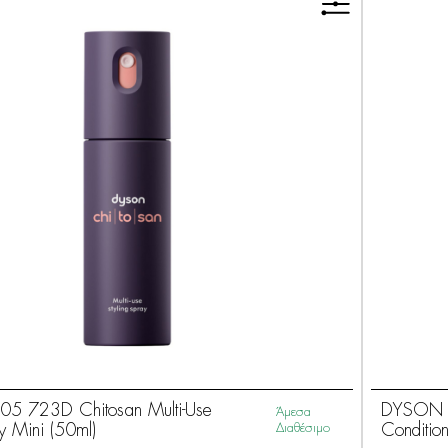
5 723D Chitosan Multi-Use
DYSON H
Άμεσα
ay Mini (50ml)
Διαθέσιμο
Conditio