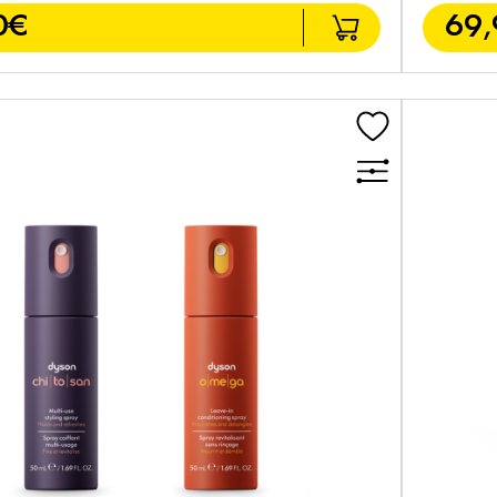
0€
69,