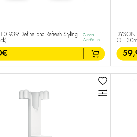
 939 Define and Refresh Styling
DYSON H
Άμεσα
ck)
Διαθέσιμο
Oil (30ml
0€
59,