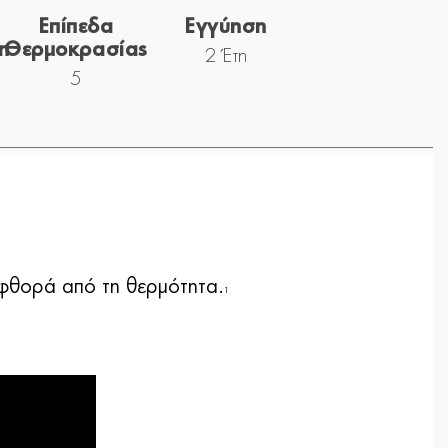
Επίπεδα
Εγγύηση
η
Θερμοκρασίας
2 Έτη
5
ς φθορά από τη θερμότητα.
1