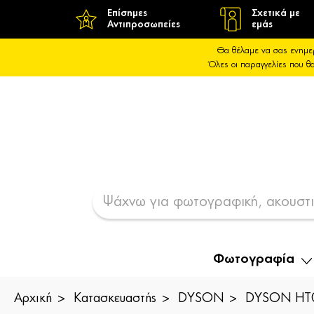
Επίσημες
Σχετικά με
Αντιπροσωπείες
εμάς
Θα θέλαμε να σας ενημε
Όλες οι παραγγελίες που 
Φωτογραφία
Αρχική
Κατασκευαστής
DYSON
DYSON HT01