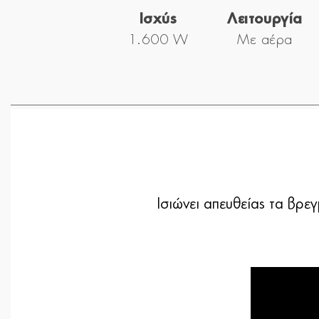
Ισχύς
Λειτουργία
1.600 W
Με αέρα
Ισιώνει απευθείας τα βρε