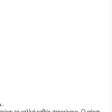
α.
1
ισιώνει τα μαλλιά καθώς στεγνώνουν. Ο αέρας