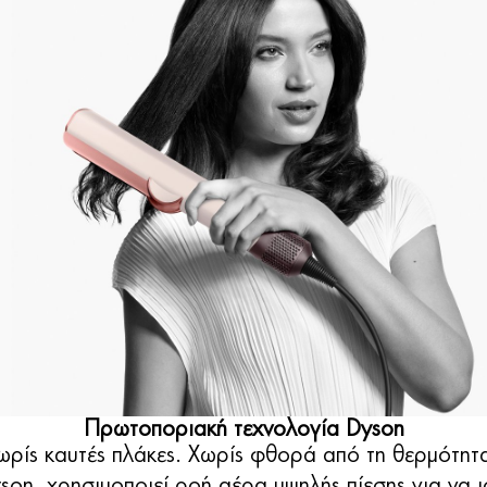
Πρωτοποριακή τεχνολογία Dyson
ωρίς καυτές πλάκες. Χωρίς φθορά από τη θερμότητ
yson, χρησιμοποιεί ροή αέρα υψηλής πίεσης για να 