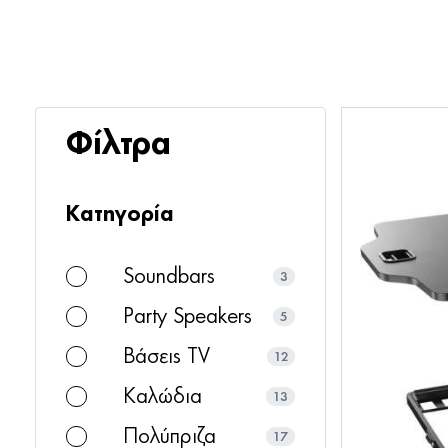
Φίλτρα
Κατηγορία
Soundbars
3
Party Speakers
5
Βάσεις TV
12
Καλώδια
13
Πολύπριζα
17