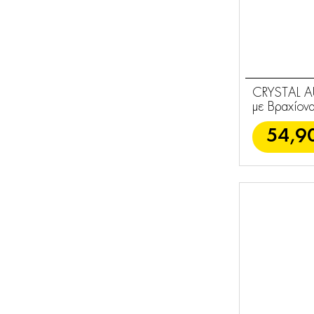
CRYSTAL AU
με Βραχίον
54,9