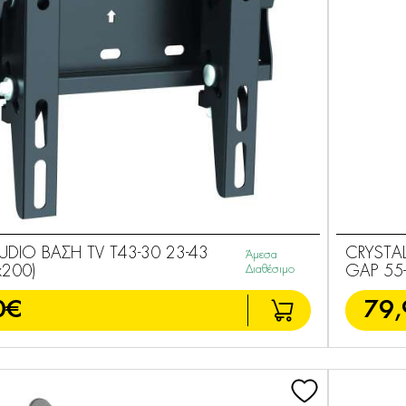
UDIO ΒΑΣΗ TV T43-30 23-43
CRYSTA
Άμεσα
x200)
Διαθέσιμο
GAP 55-
0€
79,