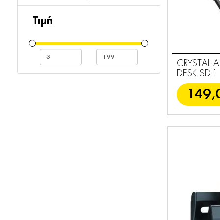
Φορτιστές
2
Τιμή
Powerbanks
7
Ακουστικά
CRYSTAL 
3
Κεφαλής
DESK SD-1
Bluetooth
149,
3
Handsfree
Φορητά Ηχεία
2
Ηχεία
8
Βάσεις Ηχείων
8
Καλώδια Ήχου
4
Ακουστικά
6