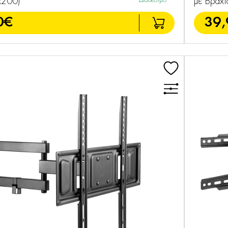
x200)
Διαθέσιμο
με Βραχί
0€
39,