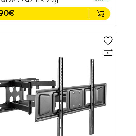
ονα για 23"-42" έως 20kg
Διαθέσιμο
90€