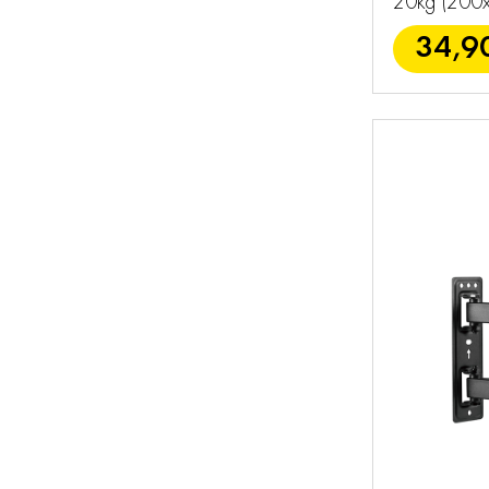
20kg (200
34,9