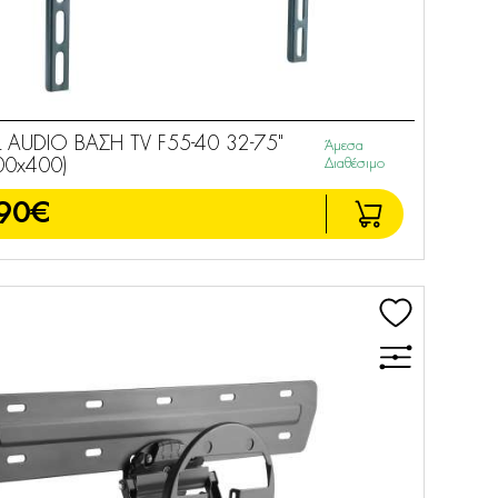
 AUDIO ΒΑΣΗ TV F55-40 32-75"
Άμεσα
00x400)
Διαθέσιμο
90€