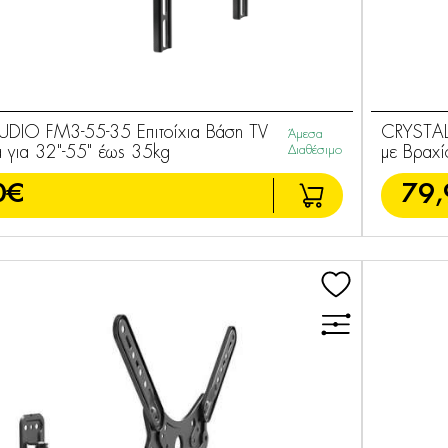
DIO FM3-55-35 Επιτοίχια Βάση TV
CRYSTAL
Άμεσα
α για 32"-55" έως 35kg
Διαθέσιμο
με Βραχί
0€
79,