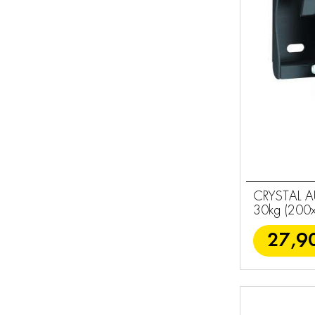
Essentials
42
Φόρτιση
9
Αξεσουάρ
14
Ήχου
CRYSTAL A
30kg (200
27,9