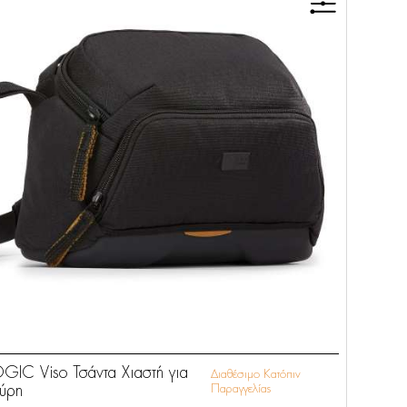
IC Viso Τσάντα Χιαστή για
Διαθέσιμο Κατόπιν
ύρη
Παραγγελίας