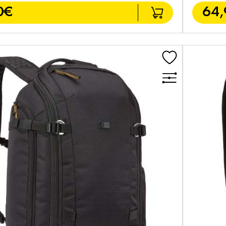
0€
64,