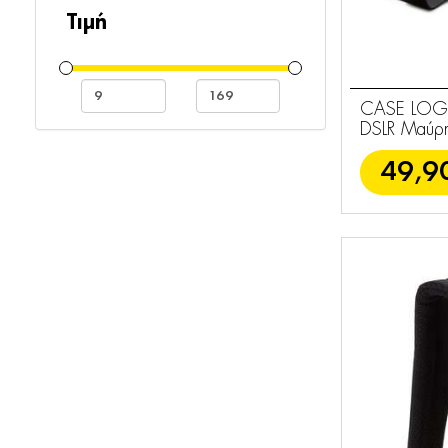
Τσάντες - Θήκες
25
Τιμή
CASE LOGIC
DSLR Μαύρ
49,9