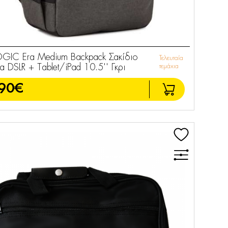
GIC Era Medium Backpack Σακίδιο
Τελευταία
ια DSLR + Tablet/iPad 10.5'' Γκρι
τεμάχια
90€