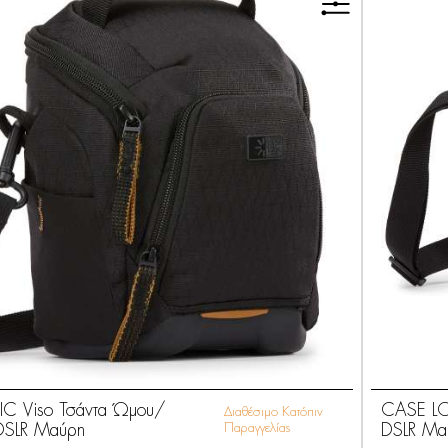
C Viso Τσάντα Ώμου/
CASE LOG
Διαθέσιμο Κατόπιν
 DSLR Μαύρη
Παραγγελίας
DSLR Μα