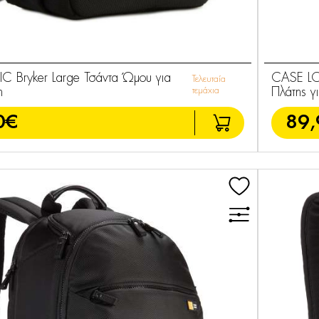
 Bryker Large Τσάντα Ώμου για
CASE LO
Τελευταία
η
τεμάχια
Πλάτης γ
0€
89,