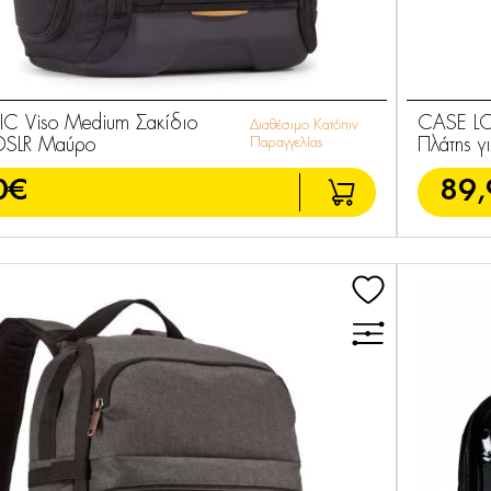
C Viso Medium Σακίδιο
CASE LO
Διαθέσιμο Κατόπιν
 DSLR Μαύρο
Παραγγελίας
Πλάτης γ
0€
89,