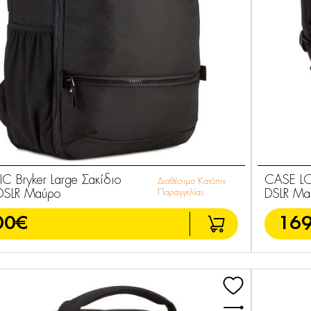
 Bryker Large Σακίδιο
CASE LOG
Διαθέσιμο Κατόπιν
 DSLR Μαύρο
Παραγγελίας
DSLR Μα
00€
169