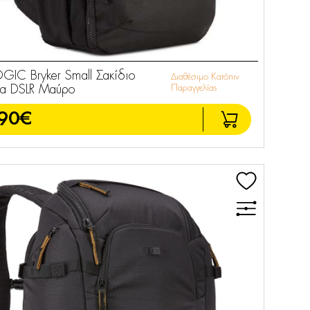
GIC Bryker Small Σακίδιο
Διαθέσιμο Κατόπιν
ια DSLR Μαύρο
Παραγγελίας
90€