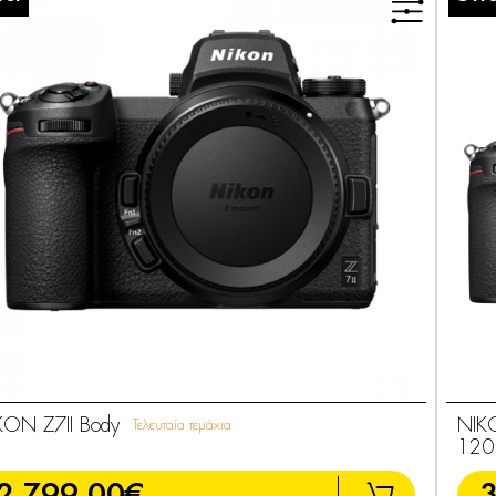
KON Z7II Body
NIKO
Τελευταία τεμάχια
120
2.799,00€
3