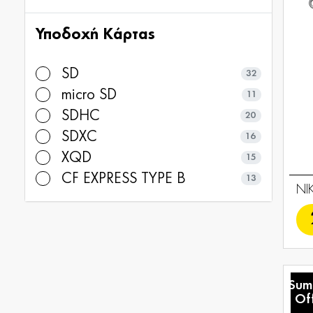
Υποδοχή Kάρτας
SD
32
micro SD
11
SDHC
20
SDXC
16
XQD
15
CF EXPRESS TYPE B
13
NI
Sum
Of