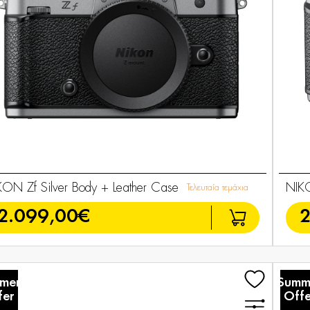
KON Zf Silver Body + Leather Case
NIK
Τελευταία τεμάχια
2.099,00€
2
mer
Summ
fer
Offe