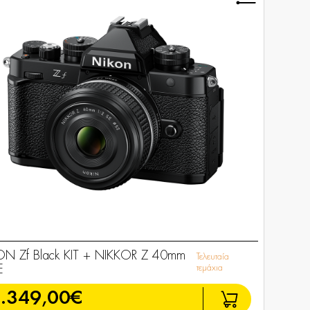
ON Zf Black KIT + NIKKOR Z 40mm
Τελευταία
E
τεμάχια
.349,00€