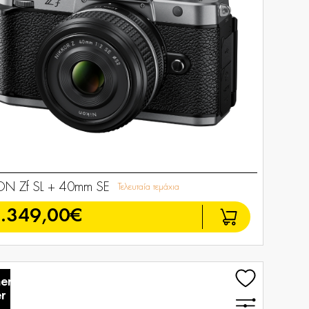
ON Zf SL + 40mm SE
Τελευταία τεμάχια
.349,00€
er
r