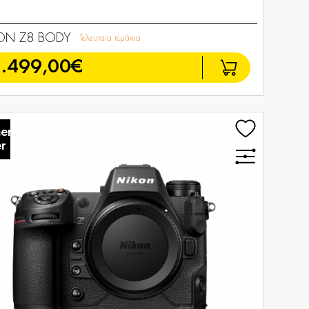
ON Z8 BODY
Τελευταία τεμάχια
.499,00€
er
r