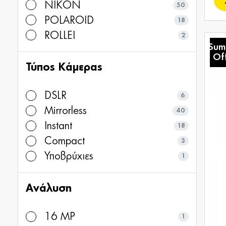
NIKON
50
POLAROID
18
ROLLEI
2
Sum
Of
Τύπος Κάμερας
DSLR
6
Mirrorless
40
Instant
18
Compact
3
Υποβρύχιες
1
Ανάλυση
16 MP
1