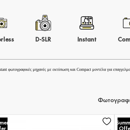
rless
D-SLR
Instant
Com
stant
φωτογραφικές μηχανές με εκτύπωση και
Compact
μοντέλα για επαγγελμα
Φωτογραφι
mer
Summ
fer
Offe