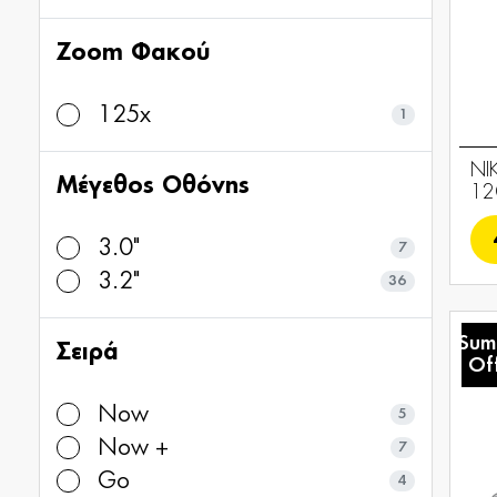
Zoom Φακού
125x
1
NI
Μέγεθος Οθόνης
12
3.0"
7
3.2"
36
Sum
Σειρά
Of
Now
5
Now +
7
Go
4