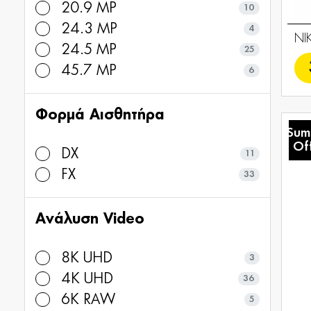
20.9 MP
10
24.3 MP
4
NI
24.5 MP
25
45.7 MP
6
Φορμά Αισθητήρα
Sum
Of
DX
11
FX
33
Ανάλυση Video
8K UHD
3
4K UHD
36
6K RAW
5