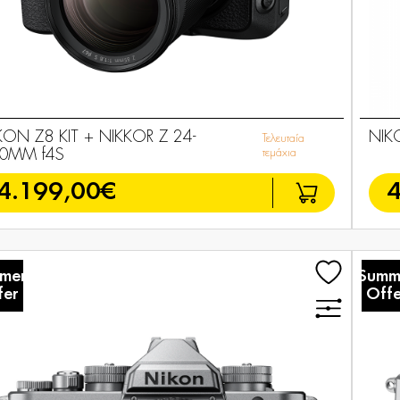
KON Z8 KIT + NIKKOR Z 24-
NIK
Τελευταία
0MM f4S
τεμάχια
4.199,00€
4
mer
Summ
fer
Offe