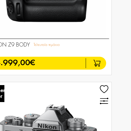
ON Z9 BODY
Τελευταία τεμάχια
.999,00€
er
r