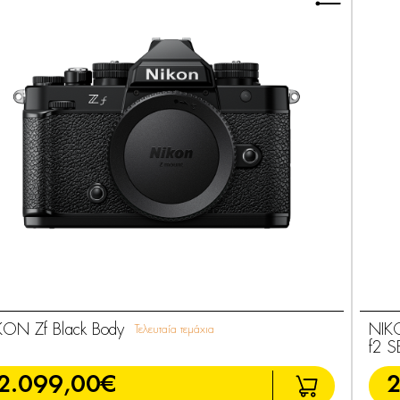
KON Zf Black Body
NIK
Τελευταία τεμάχια
f2 S
2.099,00€
2