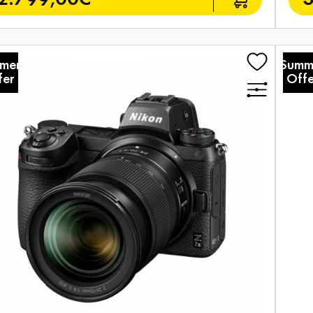
mer
Summ
fer
Offe