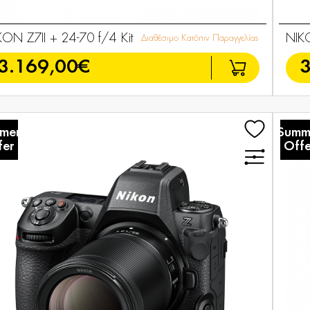
KON Z7II + 24-70 f/4 Kit
NIK
Διαθέσιμο Κατόπιν Παραγγελίας
3.169,00€
3
mer
Summ
fer
Offe