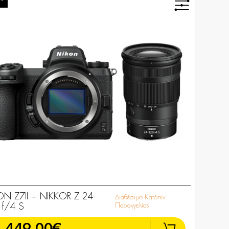
N Z7II + NIKKOR Z 24-
Διαθέσιμο Κατόπιν
 f/4 S
Παραγγελίας
.449,00€