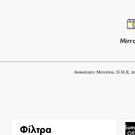
Mirro
Ανακαλύψτε
Mirrorless
,
D-SLR
,
in
Sum
Φίλτρα
Of