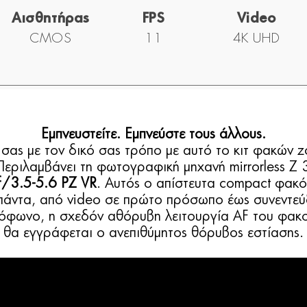
Αισθητήρας
FPS
Video
CMOS
11
4K UHD
Εμπνευστείτε. Εμπνεύστε τους άλλους.
 σας με τον δικό σας τρόπο με αυτό το κιτ φακών z
Περιλαμβάνει τη φωτογραφική μηχανή mirrorless Z
/3.5-5.6 PZ VR
. Αυτός ο απίστευτα compact φακό
α πάντα, από video σε πρώτο πρόσωπο έως συνεντεύ
ρόφωνο, η σχεδόν αθόρυβη λειτουργία AF του φακού
θα εγγράφεται ο ανεπιθύμητος θόρυβος εστίασης.