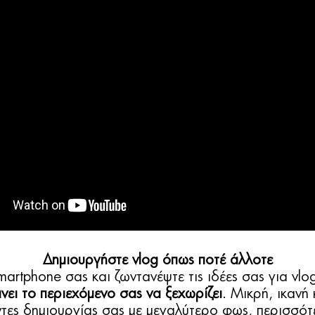
Δημιουργήστε vlog όπως ποτέ άλλοτε
artphone σας και ζωντανέψτε τις ιδέες σας για vlo
νει το περιεχόμενο σας να ξεχωρίζει
. Μικρή, ικανή 
τες δημιουργίας σας με μεγαλύτερο φως, περισσότε