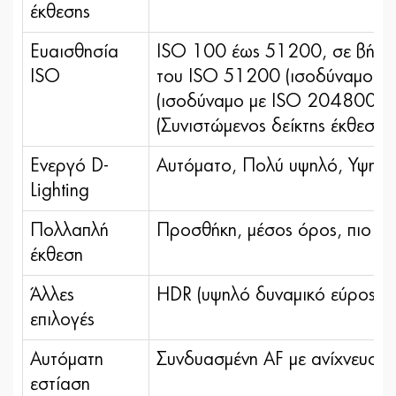
έκθεσης
Ευαισθησία
ISO 100 έως 51200, σε βήματα
ISO
του ISO 51200 (ισοδύναμο μ
(ισοδύναμο με ISO 204800), δ
(Συνιστώμενος δείκτης έκθεσης)
Ενεργό D-
Αυτόματο, Πολύ υψηλό, Υψηλό
Lighting
Πολλαπλή
Προσθήκη, μέσος όρος, πιο φω
έκθεση
Άλλες
HDR (υψηλό δυναμικό εύρος),
επιλογές
Αυτόματη
Συνδυασμένη AF με ανίχνευση 
εστίαση