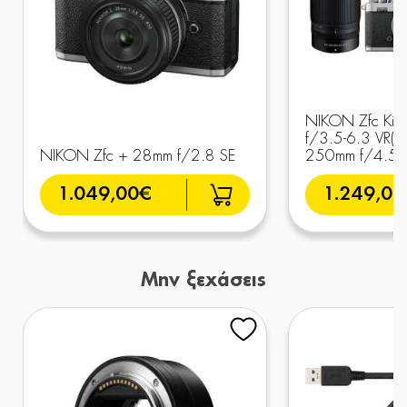
NIKON Zfc Kit
f/3.5-6.3 VR(SL
NIKON Zfc + 28mm f/2.8 SE
250mm f/4.5-6
1.049,00€
1.249,00
Μην ξεχάσεις