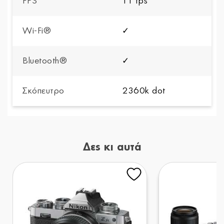
FPS
11 fps
Wi-Fi®
✓
Bluetooth®
✓
Σκόπευτρο
2360k dot
Δες κι αυτά