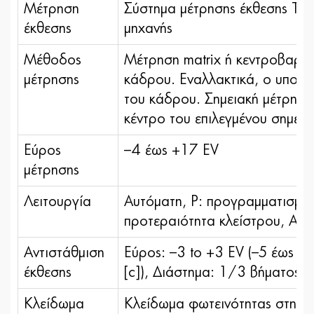
Μέτρηση
Σύστημα μέτρησης έκθεσης TTL
έκθεσης
μηχανής
Μέθοδος
Μέτρηση matrix ή κεντροβαρή
μέτρησης
κάδρου. Εναλλακτικά, ο υπολο
του κάδρου. Σημειακή μέτρηση
κέντρο του επιλεγμένου σημεί
Εύρος
–4 έως +17 EV
μέτρησης
Λειτουργία
Αυτόματη, P: προγραμματισμέν
προτεραιότητα κλείστρου, A: 
Αντιστάθμιση
Εύρος: –3 to +3 EV (–5 έως +5
έκθεσης
[c]), Διάστημα: 1/3 βήματος
Κλείδωμα
Κλείδωμα φωτεινότητας στην τι