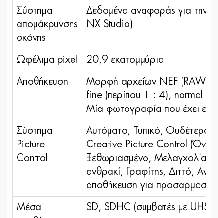
Σύστημα
Δεδομένα αναφοράς για την απ
απομάκρυνσης
NX Studio)
σκόνης
Ωφέλιμα pixel
20,9 εκατομμύρια
Αποθήκευση
Μορφή αρχείων NEF (RAW): 12 
fine (περίπου 1 : 4), normal (
Μία φωτογραφία που έχει εγγ
Σύστημα
Αυτόματο, Τυπικό, Ουδέτερο,
Picture
Creative Picture Control (Όνε
Control
Ξεθωριασμένο, Μελαγχολία, Αγν
ανθρακί, Γραφίτης, Διττό, Ανθρ
αποθήκευση για προσαρμοσμένα
Μέσα
SD, SDHC (συμβατές με UHS-I)