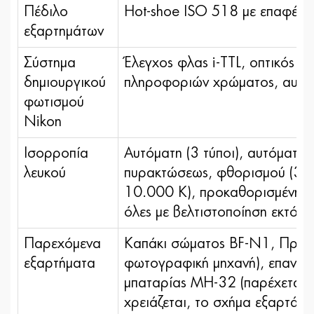
Πέδιλο
Hot-shoe ISO 518 με επαφές 
εξαρτημάτων
Σύστημα
Έλεγχος φλας i-TTL, οπτικός 
δημιουργικού
πληροφοριών χρώματος, αυτόμ
φωτισμού
Nikon
Ισορροπία
Αυτόματη (3 τύποι), αυτόματη 
λευκού
πυρακτώσεως, φθορισμού (3 τύ
10.000 Κ), προκαθορισμένη χε
όλες με βελτιστοποίηση εκτός
Παρεχόμενα
Καπάκι σώματος BF-N1, Προσ
εξαρτήματα
φωτογραφική μηχανή), επαναφο
μπαταρίας MH-32 (παρέχεται 
χρειάζεται, το σχήμα εξαρτά