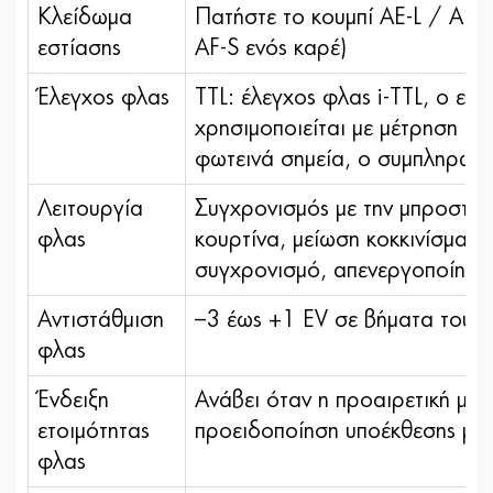
Κλείδωμα
Πατήστε το κουμπί AE-L / AF-L
εστίασης
AF-S ενός καρέ)
Έλεγχος φλας
TTL: έλεγχος φλας i-TTL, ο ε
χρησιμοποιείται με μέτρηση ma
φωτεινά σημεία, ο συμπληρωμα
Λειτουργία
Συγχρονισμός με την μπροστιν
φλας
κουρτίνα, μείωση κοκκινίσματο
συγχρονισμό, απενεργοποίηση
Αντιστάθμιση
–3 έως +1 EV σε βήματα του 1/
φλας
Ένδειξη
Ανάβει όταν η προαιρετική μο
ετοιμότητας
προειδοποίηση υποέκθεσης μετ
φλας