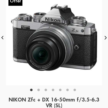
Offer
O
NIKON Zfc + DX 16-50mm f/3.5-6.3
VR (SL)