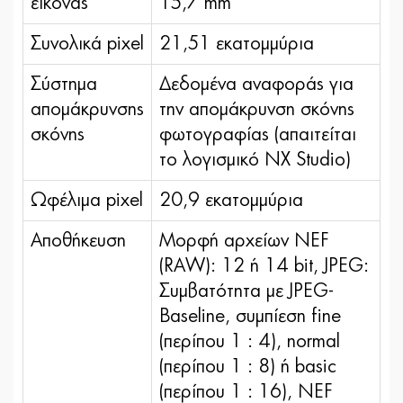
εικόνας
15,7 mm
Συνολικά pixel
21,51 εκατομμύρια
Σύστημα
Δεδομένα αναφοράς για
απομάκρυνσης
την απομάκρυνση σκόνης
σκόνης
φωτογραφίας (απαιτείται
το λογισμικό NX Studio)
Ωφέλιμα pixel
20,9 εκατομμύρια
Αποθήκευση
Μορφή αρχείων NEF
(RAW): 12 ή 14 bit, JPEG:
Συμβατότητα με JPEG-
Baseline, συμπίεση fine
(περίπου 1 : 4), normal
(περίπου 1 : 8) ή basic
(περίπου 1 : 16), NEF