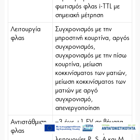
φωτισμός φλας i-TTL με
σημειακή μέτρηση
Λειτουργία
Συγχρονισμός με την
φλας
μπροστινή κουρτίνα, αργός
συγχρονισμός,
συγχρονισμός με την πίσω
κουρτίνα, μείωση
κοκκινίσματος των ματιών,
μείωση κοκκινίσματος των
ματιών με αργό
συγχρονισμό,
απενεργοποίηση
1.049,00€
Αντιστάθμιση
–3 έως +1 EV σε βήματα
Τελευταία τεμάχια
φλας
του 1/3, διαθέσιμη στις
Προσθήκη στο καλάθι
λειτουργίες P, S, A και M