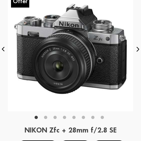
Offer
O
NIKON Zfc + 28mm f/2.8 SE