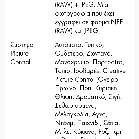
(RAW) + JPEG: Μία
φωτογραφία που έχει
εγγραφεί σε φορμά NEF
(RAW) και JPEG
Σύστημα
Αυτόματο, Τυπικό,
Picture
Ουδέτερο, Ζωντανό,
Control
Μονόχρωμο, Πορτραίτο,
Τοπίο, Ισοβαρές, Creative
Picture Control (Όνειρο,
Πρωινό, Ποπ, Κυριακή,
Θλίψη, Δραματικό, Σιγή,
Ξεθωριασμένο,
Μελαγχολία, Αγνό,
Ντένιμ, Παιχνίδι, Σέπια,
Μπλε, Κόκκινο, Ροζ, Γκρι