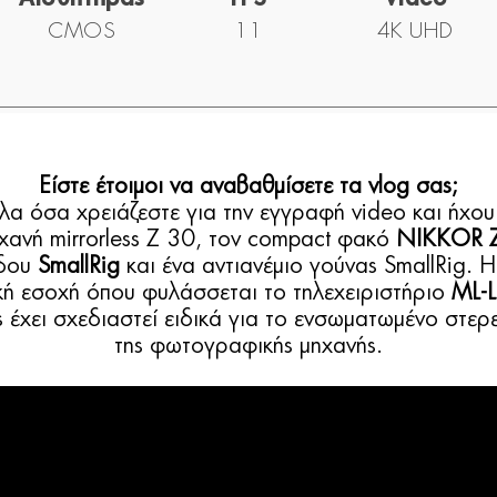
CMOS
11
4K UHD
Είστε έτοιμοι να αναβαθμίσετε τα vlog σας;
όλα όσα χρειάζεστε για την εγγραφή video και ήχου
χανή mirrorless Z 30, τον compact φακό
NIKKOR Z
όδου
SmallRig
και ένα αντιανέμιο γούνας SmallRig. 
κή εσοχή όπου φυλάσσεται το τηλεχειριστήριο
ML-
ς έχει σχεδιαστεί ειδικά για το ενσωματωμένο στ
της φωτογραφικής μηχανής.