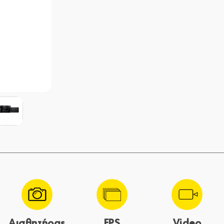
Αισθητήρας
FPS
Video