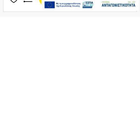
CELLULAR LINE 355783 Θήκη Σιλικόνης
Τελευταία
Bounce για AirPods 1/2 Λευκή
τεμάχια
9,99€