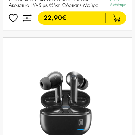
Άμεσα
Ακουστικά TWS με Θήκη Φόρτισης Μαύρα
Διαθέσιμο
22,90€