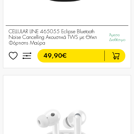
CELLULAR LINE 465055 Eclipse Bluetooth
Άμεσα
Noise Cancelling Ακουστικά TWS με Θήκη
Διαθέσιμο
Φόρτισης Μαύρα
49,90€