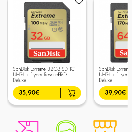
SanDisk Extreme 32GB SDHC
SanDisk Extre
UHS-I + 1year RescuePRO
UHS-I + 1 year
Deluxe
Deluxe
35,90€
39,90€