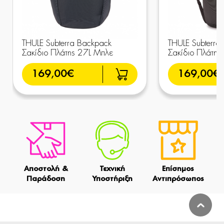
THULE Subterra Backpack
THULE Subterra
Σακίδιο Πλάτης 27L Μπλε
Σακίδιο Πλάτης 
169,00€
169,00€
Αποστολή &
Τεχνική
Επίσημος
Παράδοση
Υποστήριξη
Αντιπρόσωπος