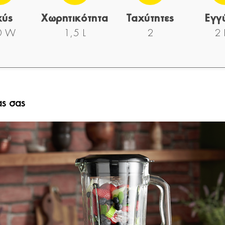
χύς
Χωρητικότητα
Ταχύτητες
Εγγ
0 W
1,5 L
2
2 
ας σας