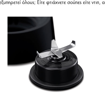
υπηρετεί όλους; Είτε φτιάχνετε σούπες είτε ντιπ, α