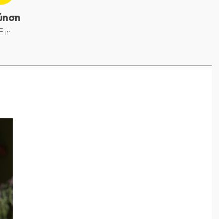
ύηση
Ετη