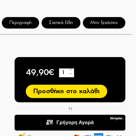
Περιγραφή
Σχετικά Είδη
Μην ξεχάσεις
49,90€
+
−
Προσθήκη στο καλάθι