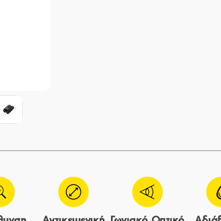
θυνση
Αντικειμενική
Γωνιακό Οπτικό
Αδιά