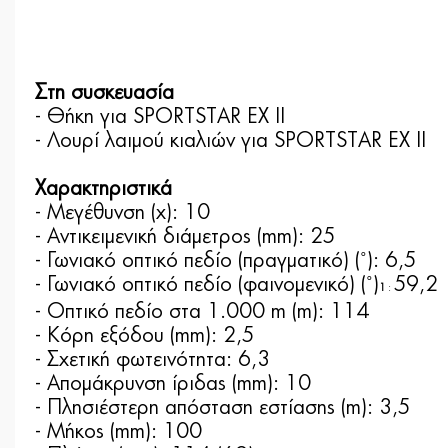
Στη συσκευασία
- Θήκη για SPORTSTAR EX II
- Λουρί λαιμού κιαλιών για SPORTSTAR EX II
Χαρακτηριστικά
- Μεγέθυνση (x): 10
- Αντικειμενική διάμετρος (mm): 25
- Γωνιακό οπτικό πεδίο (πραγματικό) (˚): 6,5
- Γωνιακό οπτικό πεδίο (φαινομενικό) (˚)
59,2
1
:
- Οπτικό πεδίο στα 1.000 m (m): 114
- Κόρη εξόδου (mm): 2,5
- Σχετική φωτεινότητα: 6,3
- Απομάκρυνση ίριδας (mm): 10
- Πλησιέστερη απόσταση εστίασης (m): 3,5
- Μήκος (mm): 100