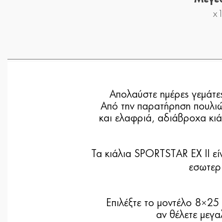
x
Απολαύστε ημέρες γεμάτες
Από την παρατήρηση πουλιών
και ελαφριά, αδιάβροχα κιά
Τα κιάλια SPORTSTAR EX II εί
εσωτερι
Επιλέξτε το
μοντέλο 8×25 
αν θέλετε μεγα