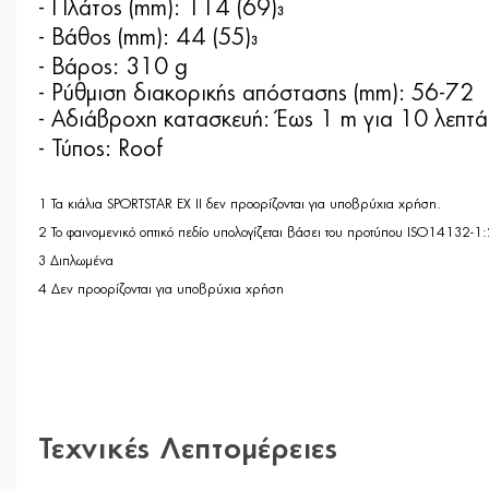
- Πλάτος (mm): 114 (69)
3
- Βάθος (mm): 44 (55)
3
- Βάρος: 310 g
- Ρύθμιση διακορικής απόστασης (mm): 56-72
- Αδιάβροχη κατασκευή: Έως 1 m για 10 λεπτά
- Τύπος: Roof
1 Τα κιάλια SPORTSTAR EX II δεν προορίζονται για υποβρύχια χρήση.
2 Το φαινομενικό οπτικό πεδίο υπολογίζεται βάσει του προτύπου ISO14132-1
3 Διπλωμένα
4 Δεν προορίζονται για υποβρύχια χρήση
Τεχνικές Λεπτομέρειες