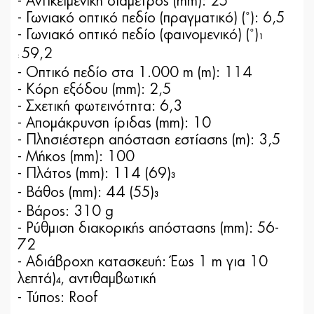
- Αντικειμενική διάμετρος (mm): 25
- Γωνιακό οπτικό πεδίο (πραγματικό) (˚): 6,5
- Γωνιακό οπτικό πεδίο (φαινομενικό) (˚)
1
59,2
:
- Οπτικό πεδίο στα 1.000 m (m): 114
- Κόρη εξόδου (mm): 2,5
- Σχετική φωτεινότητα: 6,3
- Απομάκρυνση ίριδας (mm): 10
- Πλησιέστερη απόσταση εστίασης (m): 3,5
- Μήκος (mm): 100
- Πλάτος (mm): 114 (69)
3
- Βάθος (mm): 44 (55)
3
- Βάρος: 310 g
- Ρύθμιση διακορικής απόστασης (mm): 56-
72
- Αδιάβροχη κατασκευή: Έως 1 m για 10
λεπτά)
, αντιθαμβωτική
4
- Τύπος: Roof