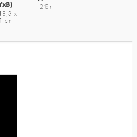
YxΒ)
2 Έτη
18,3 x
1 cm