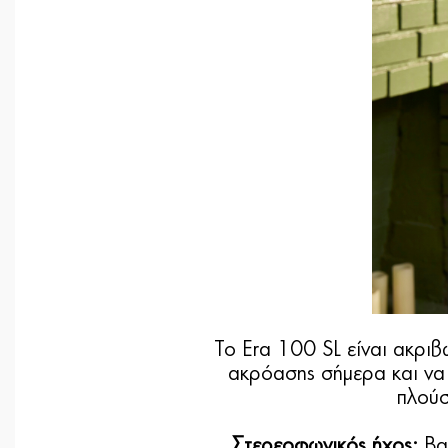
Το Era 100 SL είναι ακριβ
ακρόασης σήμερα και να 
πλούσ
Στερεοφωνικός ήχος:
Βασ