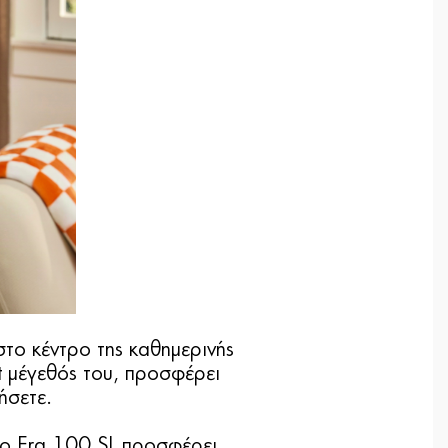
στο κέντρο της καθημερινής
t μέγεθός του, προσφέρει
ήσετε.
το Era 100 SL προσφέρει