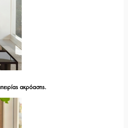
εμπειρίας ακρόασης.