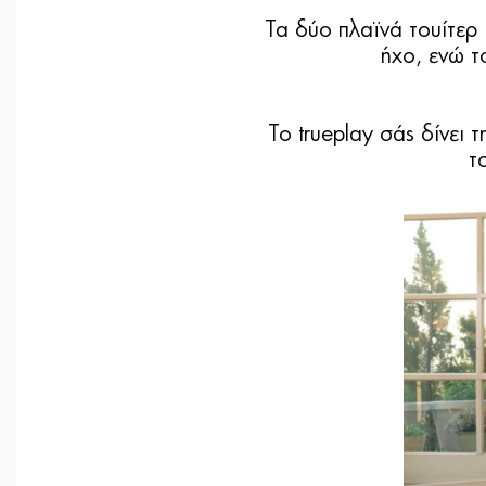
Τα δύο πλαϊνά τουίτερ
ήχο, ενώ τ
Το trueplay σάς δίνει 
τ