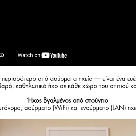
ι περισσότερο από ασύρματα ηχεία — είναι ένα ευ
αρό, καθηλωτικό ήχο σε κάθε χώρο του σπιτιού και
Ήχος βγαλμένος από στούντιο
υτόνομο, ασύρματο (WiFi) και ενσύρματο (LAN) ηχε