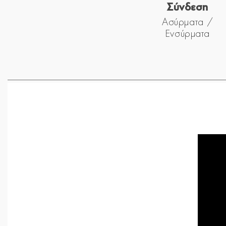
Σύνδεση
Ασύρματα /
Ενσύρματα