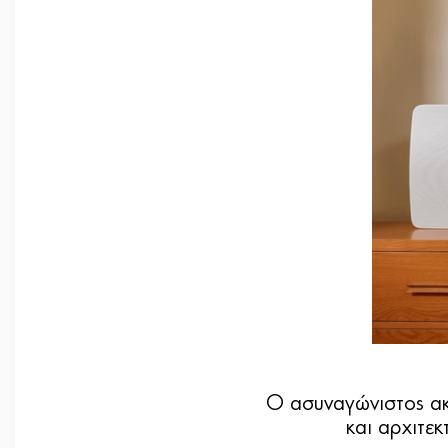
Ο ασυναγώνιστος ακο
και αρχιτεκ