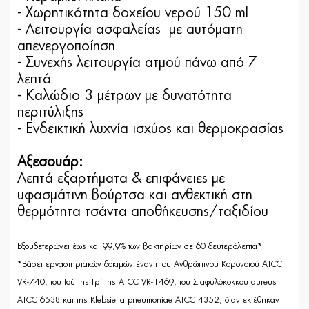
- Χωρητικότητα δοχείου νερού 150 ml
- Λειτουργία ασφαλείας με αυτόματη
απενεργοποίηση
- Συνεχής λειτουργία ατμού πάνω από 7
λεπτά
- Καλώδιο 3 μέτρων με δυνατότητα
περιτύλιξης
- Ενδεικτική λυχνία ισχύος και θερμοκρασίας
Αξεσουάρ:
Λεπτά εξαρτήματα & επιφάνειες με
υφασμάτινη βούρτσα και ανθεκτική στη
θερμότητα τσάντα αποθήκευσης/ταξιδίου
Εξουδετερώνει έως και 99,9% των βακτηρίων σε 60 δευτερόλεπτα*
*Βάσει εργαστηριακών δοκιμών έναντι του Ανθρώπινου Κορονοϊού ATCC
VR-740, του Ιού της Γρίπης ATCC VR-1469, του Σταφυλόκοκκου aureus
ATCC 6538 και της Klebsiella pneumoniae ATCC 4352, όταν εκτέθηκαν