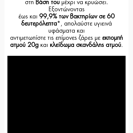
στη
βάση του
μέχρι να κρυώσει.
Εξοντώνοντας
έως και
99,9% των βακτηρίων σε 60
δευτερόλεπτα
*, απολαύστε υγιεινά
υφάσματα και
αντιμετωπίστε τις επίμονες ζάρες με
εκπομπή
ατμού 20g
και
κλείδωμα σκανδάλης ατμού
.