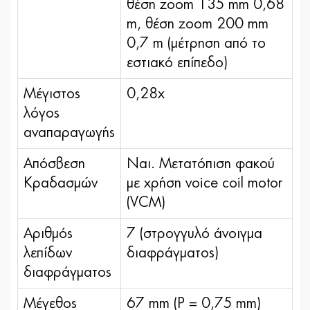
θέση zoom 135 mm 0,68
m, θέση zoom 200 mm
0,7 m (μέτρηση από το
εστιακό επίπεδο)
Μέγιστος
0,28x
λόγος
αναπαραγωγής
Απόσβεση
Ναι. Μετατόπιση φακού
Κραδασμών
με χρήση voice coil motor
(VCM)
Αριθμός
7 (στρογγυλό άνοιγμα
λεπίδων
διαφράγματος)
διαφράγματος
Μέγεθος
67 mm (P = 0,75 mm)