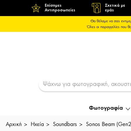
Επίσημες
Σχετικά με
Αντιπροσωπείες
εμάς
Θα θέλαμε να σας ενημε
Όλες οι παραγγελίες που 
Φωτογραφία
Αρχική
Ηχεία
Soundbars
Sonos Beam (Gen2