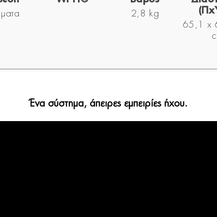
(Πx
ματα
2,8 kg
65,1 x 
Ένα σύστημα, άπειρες εμπειρίες ήχου.