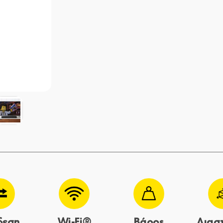
δεση
Wi-Fi®
Βάρος
Διασ