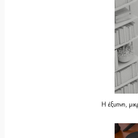
Η έξυπνη, μ