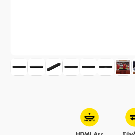
HDMI Arc
Σύν