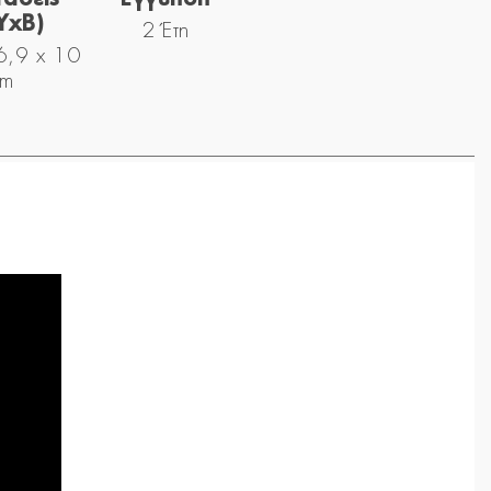
YxΒ)
2 Έτη
6,9 x 10
cm