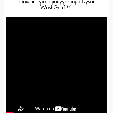
συσκευής για σφουγγάρισμα Dyson
WashGen1™.