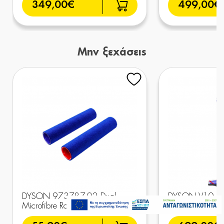
349,00€
499,00€
Μην ξεχάσεις
249,00€
DYSON 973787-02 Dual
DYSON V10 Kon
Άμεσα Διαθέσιμο
Microfibre Rollers Retail
empty Dok Vinc
Προσθήκη στο καλάθι