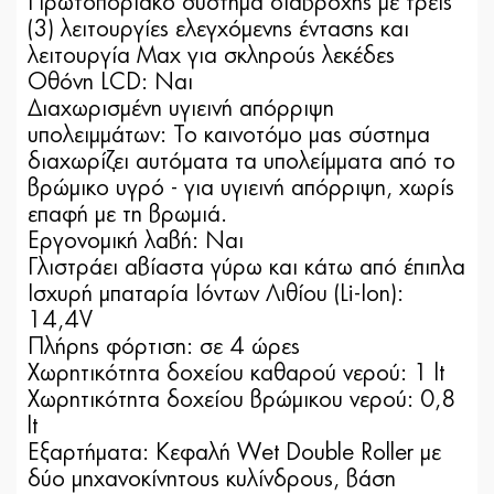
Πρωτοποριακό σύστημα διαβροχής με τρεις
(3) λειτουργίες ελεγχόμενης έντασης και
λειτουργία Max για σκληρούς λεκέδες
Οθόνη LCD: Ναι
Διαχωρισμένη υγιεινή απόρριψη
υπολειμμάτων: Το καινοτόμο μας σύστημα
διαχωρίζει αυτόματα τα υπολείμματα από το
βρώμικο υγρό - για υγιεινή απόρριψη, χωρίς
επαφή με τη βρωμιά.
Εργονομική λαβή: Ναι
Γλιστράει αβίαστα γύρω και κάτω από έπιπλα
Ισχυρή μπαταρία Ιόντων Λιθίου (Li-Ion):
14,4V
Πλήρης φόρτιση: σε 4 ώρες
Χωρητικότητα δοχείου καθαρού νερού: 1 lt
Χωρητικότητα δοχείου βρώμικου νερού: 0,8
lt
Εξαρτήματα: Κεφαλή Wet Double Roller με
δύο μηχανοκίνητους κυλίνδρους, βάση