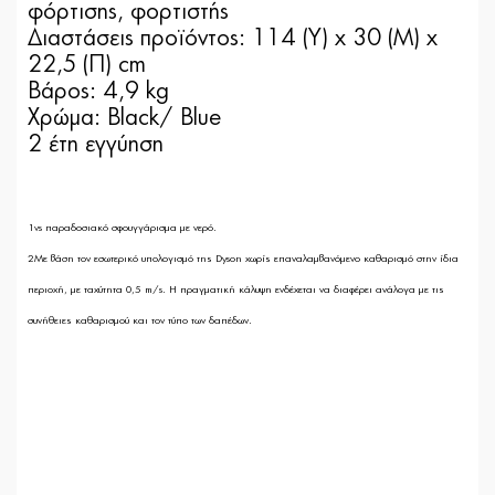
φόρτισης, φορτιστής
Διαστάσεις προϊόντος: 114 (Υ) x 30 (Μ) x
22,5 (Π) cm
Βάρος: 4,9 kg
Χρώμα: Black/ Blue
2 έτη εγγύηση
1vs παραδοσιακό σφουγγάρισμα με νερό.
2Με βάση τον εσωτερικό υπολογισμό της Dyson χωρίς επαναλαμβανόμενο καθαρισμό στην ίδια
περιοχή, με ταχύτητα 0,5 m/s. Η πραγματική κάλυψη ενδέχεται να διαφέρει ανάλογα με τις
συνήθειες καθαρισμού και τον τύπο των δαπέδων.