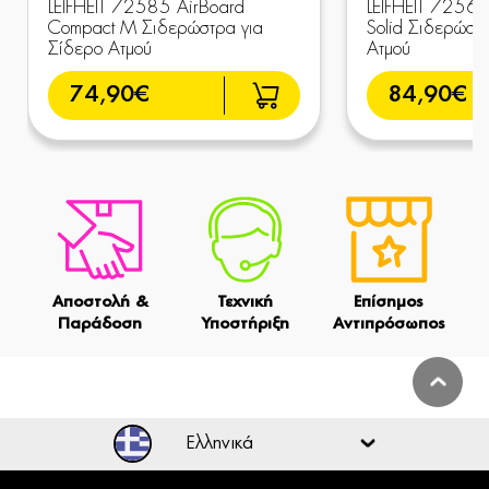
LEIFHEIT 72585 AirBoard
LEIFHEIT 72563
Compact M Σιδερώστρα για
Solid Σιδερώστ
Σίδερο Ατμού
Ατμού
74,90€
84,90€
Αποστολή &
Τεχνική
Επίσημος
Παράδοση
Υποστήριξη
Αντιπρόσωπος
Ελληνικά