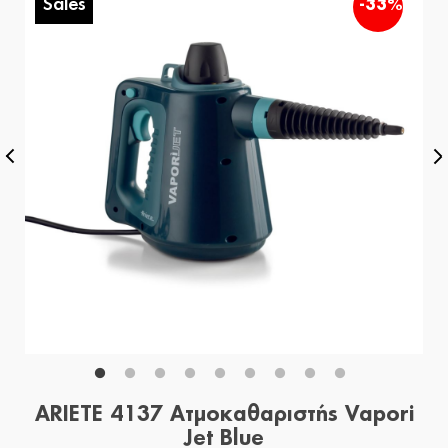
Sales
%
-33%
ARIETE 4137 Ατμοκαθαριστής Vapori
Jet Blue