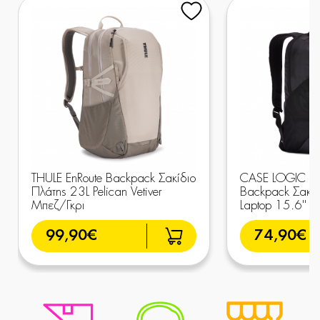
THULE EnRoute Backpack Σακίδιο
CASE LOGIC Evo
Πλάτης 23L Pelican Vetiver
Backpack Σακίδ
Μπεζ/Γκρι
Laptop 15.6'' 
99,90€
74,90€