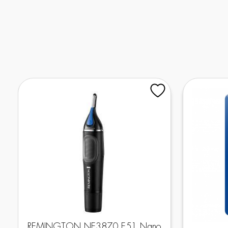
REMINGTON NE3870 Ε51 Nano