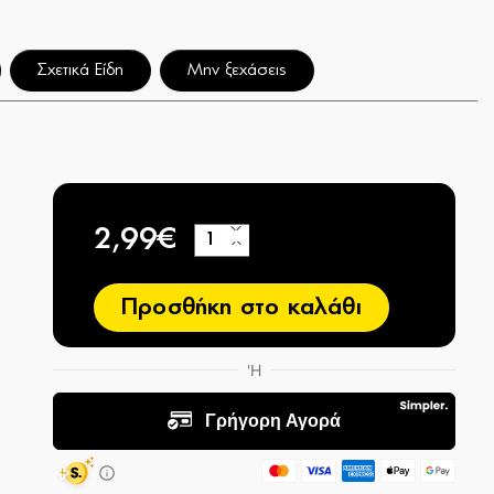
Σχετικά Είδη
Μην ξεχάσεις
2,99€
+
−
Προσθήκη στο καλάθι