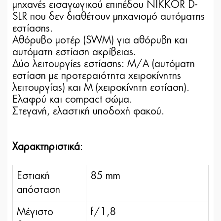
μηχανές εισαγωγικού επιπέδου NIKKOR D-
SLR που δεν διαθέτουν μηχανισμό αυτόματης
εστίασης.
Αθόρυβο μοτέρ (SWM) για αθόρυβη και
αυτόματη εστίαση ακρίβειας.
Δύο λειτουργίες εστίασης: M/Α (αυτόματη
εστίαση με προτεραιότητα χειροκίνητης
λειτουργίας) και Μ (χειροκίνητη εστίαση).
Ελαφρύ και compact σώμα.
Στεγανή, ελαστική υποδοχή φακού.
Χαρακτηριστικά
:
Εστιακή
85 mm
απόσταση
Μέγιστο
f/1,8