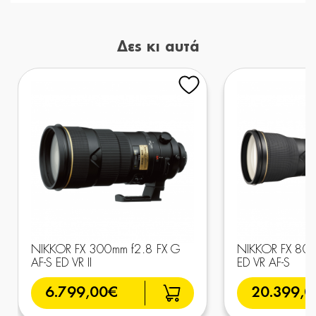
Δες κι αυτά
NIKKOR FX 300mm f2.8 FX G
NIKKOR FX 800
AF-S ED VR II
ED VR AF-S
6.799,00€
20.399,0