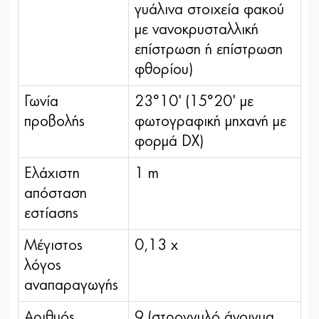
γυάλινα στοιχεία φακού
με νανοκρυσταλλική
επίστρωση ή επίστρωση
φθορίου)
Γωνία
23°10' (15°20' με
προβολής
φωτογραφική μηχανή με
φορμά DX)
Ελάχιστη
1 m
απόσταση
εστίασης
Μέγιστος
0,13 x
λόγος
αναπαραγωγής
Αριθμός
9 (στρογγυλό άνοιγμα