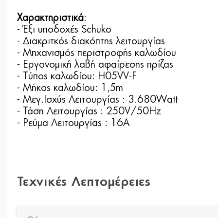
Χαρακτηριστικά
:
- Έξι υποδοχές Schuko
- Διακριτκός διακόπτης λειτουργίας
- Μηχανισμός περιστροφής καλωδίου
- Εργονομική λαβή αφαίρεσης πρίζας
- Tύπος καλωδίου: Η05VV-F
- Μήκος καλωδίου: 1,5m
- Mεγ.Ισχύς Λειτουργίας : 3.680Watt
- Τάση Λειτουργίας : 250V/50Hz
- Pεύμα Λειτουργίας : 16Α
Τεχνικές Λεπτομέρειες