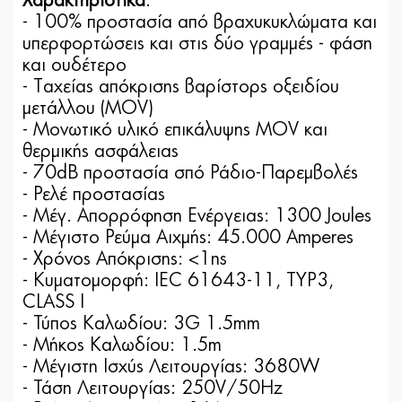
Χαρακτηριστικά
:
- 100% προστασία από βραχυκυκλώματα και
υπερφορτώσεις και στις δύο γραμμές - φάση
και ουδέτερο
- Tαχείας απόκρισης βαρίστορς οξειδίου
μετάλλου (MOV)
- Μονωτικό υλικό επικάλυψης MOV και
θερμικής ασφάλειας
- 70dB προστασία σπό Ράδιο-Παρεμβολές
- Ρελέ προστασίας
- Μέγ. Απορρόφηση Ενέργειας: 1300 Joules
- Μέγιστο Ρεύμα Αιχμής: 45.000 Amperes
- Χρόνος Απόκρισης: <1ns
- Κυματομορφή: IEC 61643-11, TYP3,
CLASS I
- Τύπος Καλωδίου: 3G 1.5mm
- Μήκος Καλωδίου: 1.5m
- Μέγιστη Ισχύς Λειτουργίας: 3680W
- Τάση Λειτουργίας: 250V/50Hz