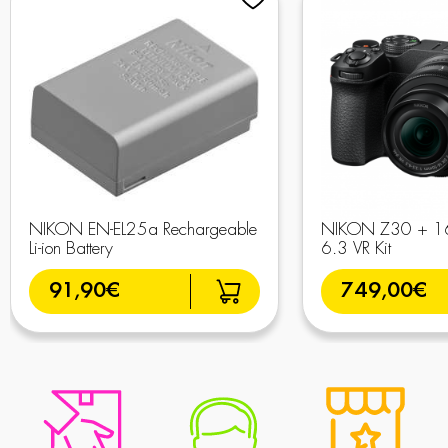
NIKON EN-EL25a Rechargeable
NIKON Z30 + 16
Li-ion Battery
6.3 VR Kit
91,90€
749,00€