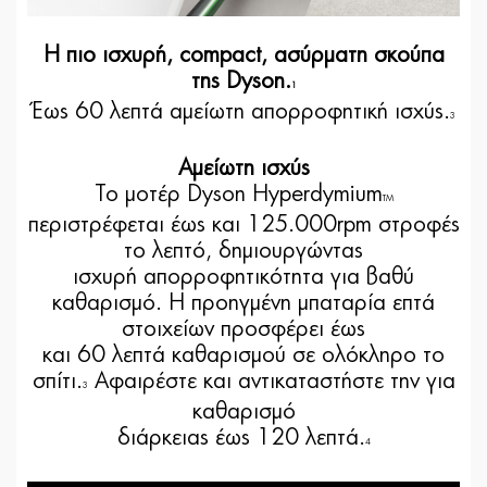
Η πιο ισχυρή, compact, ασύρματη σκούπα
της Dyson.
1
Έως 60 λεπτά αμείωτη απορροφητική ισχύς.
3
Αμείωτη ισχύς
Το μοτέρ Dyson Hyperdymium
TM
περιστρέφεται έως και 125.000rpm στροφές
το λεπτό, δημιουργώντας
ισχυρή απορροφητικότητα για βαθύ
καθαρισμό. Η προηγμένη μπαταρία επτά
στοιχείων προσφέρει έως
και 60 λεπτά καθαρισμού σε ολόκληρο το
σπίτι.
Αφαιρέστε και αντικαταστήστε την για
3
καθαρισμό
διάρκειας έως 120 λεπτά.
4