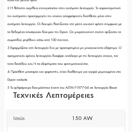
κάτω του μέσου όρου.
2 Η βέλτιστη ακρίβεια επιτυγχάνεται στην αυτόματη λειτουργία. Το χαρακτηριστικό
της αυτόματης προσαρμογής της ισχύος απορρόφησης διατίθεται μόνο στην
αυτόματη λειτουργία. Οι δοκιμές βασίζονται στη μέση οικιακή χρήση σύμφωνα με
τα δεδομένα εσωτερικών δοκιμών της Dyson. Ως μικροσκοπική σκόνη ορίζονται τα
σωματίδια μεγέθους κάτω από 100 microns.
3 Εφαρμόζεται στη λειτουργία Eco με προσαρτημένο μη μηχανοκίνητο εξάρτημα. Ο
πραγματικός χρόνος λειτουργίας διαφέρει ανάλογα με την λειτουργία ισχύος, τον
τύπο δαπέδου και/ή τα εξαρτήματα που χρησιμοποιούνται.
4 Πρόσθετη μπαταρία και φορτιστής, είναι διαθέσιμα για αγορά μεμονωμένα στο
Dyson website.
5 Το φιλτράρισμα δοκιμάστηκε έναντι του ASTM F1977-04 σε λειτουργία Boost.
Τεχνικές Λεπτομέρειες
Ισχύς
150 AW