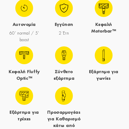
Αυτονομία
Εγγύηση
Κεφαλή
Motorbar™
60' normal / 5'
2 Έτη
boost
Κεφαλή Fluffy
Σύνθετο
Εξάρτημα για
Optic™
εξάρτημα
γωνίες
Εξάρτημα για
Προσαρμογέας
τρίχες
για Καθαρισμό
κάτω από