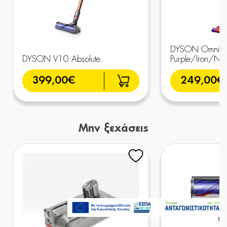
DYSON Omni-Gl
DYSON V10 Absolute
Purple/Iron/Nic
399,00€
249,00€
Μην ξεχάσεις
599,00€
Διαθέσιμο Κατόπιν
Παραγγελίας
Προσθήκη στο καλάθι