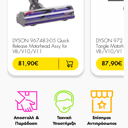
DYSON 967483-05 Quick
DYSON 972163
Release Motorhead Assy for
Tangle Motorhea
V8/V10/V11
V8/V10/V11
81,90€
87,90€
Αποστολή &
Τεχνική
Επίσημος
Παράδοση
Υποστήριξη
Αντιπρόσωπος