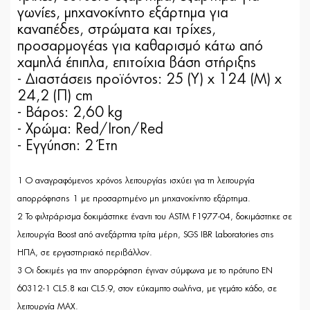
γωνίες, μηχανοκίνητο εξάρτημα για
καναπέδες, στρώματα και τρίχες,
προσαρμογέας για καθαρισμό κάτω από
χαμηλά έπιπλα, επιτοίχια βάση στήριξης
- Διαστάσεις προϊόντος: 25 (Y) x 124 (Μ) x
24,2 (Π) cm
- Βάρος: 2,60 kg
- Χρώμα: Red/Iron/Red
- Εγγύηση: 2 Έτη
1 Ο αναγραφόμενος χρόνος λειτουργίας ισχύει για τη λειτουργία
απορρόφησης 1 με προσαρτημένο μη μηχανοκίνητο εξάρτημα.
2 Το φιλτράρισμα δοκιμάστηκε έναντι του ASTM F1977-04, δοκιμάστηκε σε
λειτουργία Boost από ανεξάρτητα τρίτα μέρη, SGS IBR Laboratories στις
ΗΠΑ, σε εργαστηριακό περιβάλλον.
3 Οι δοκιμές για την απορρόφηση έγιναν σύμφωνα με το πρότυπο EN
60312-1 CL5.8 και CL5.9, στον εύκαμπτο σωλήνα, με γεμάτο κάδο, σε
λειτουργία MAX.