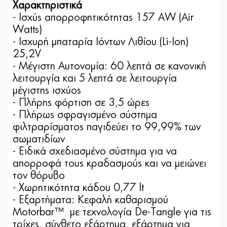
Χαρακτηριστικά
-
Ισχύς απορροφητικότητας 157 AW (Air
Watts)
- Ισχυρή μπαταρία Ιόντων Λιθίου (Li-Ion)
25,2V
- Μέγιστη Αυτονομία: 60 λεπτά σε κανονική
λειτουργία και 5 λεπτά σε λειτουργία
μέγιστης ισχύος
- Πλήρης φόρτιση σε 3,5 ώρες
- Πλήρως σφραγισμένο σύστημα
φιλτραρίσματος παγιδεύει το 99,99% των
σωματιδίων
- Ειδικά σχεδιασμένο σύστημα για να
απορροφά τους κραδασμούς και να μειώνει
τον θόρυβο
- Χωρητικότητα κάδου 0,77 lt
- Εξαρτήματα: Κεφαλή καθαρισμού
Motorbar™ με τεχνολογία De-Tangle για τις
τρίχες, σύνθετο εξάρτημα, εξάρτημα για