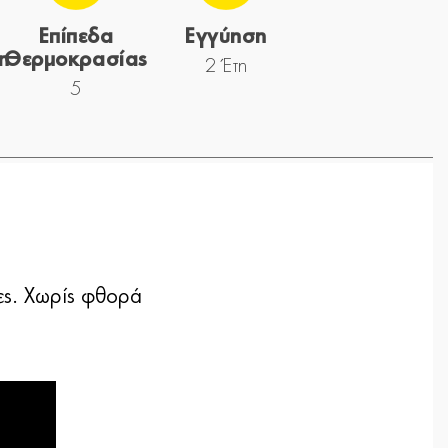
Επίπεδα
Εγγύηση
η
Θερμοκρασίας
2 Έτη
5
κες. Χωρίς φθορά