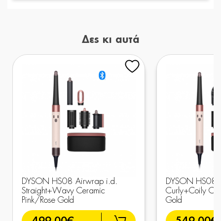
Δες κι αυτά
DYSON HS08 Airwrap i.d.
DYSON HS08 Ai
Straight+Wavy Ceramic
Curly+Coily Ce
Pink/Rose Gold
Gold