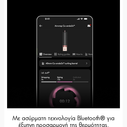
Με ασύρματη τεχνολογία Bluetooth® για
έξυπνη προσαρμογή της θερμότητας,