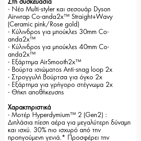
Στη συσκευασία
- Νέο Multi-styler και σεσουάρ Dyson
Airwrap Co-anda2x™ Straight+Wavy
(Ceramic pink/Rose gold)
- Κύλινδρος για μπούκλες 30mm Co-
anda2x™
- Κύλινδρος για μπούκλες 40mm Co-
anda2x™
- Εξάρτημα AirSmooth2x™
- Βούρτα ισιώματος Anti-snag loop 2x
- Στρογγυλή βούρτσα για όγκο 2x
- Εξάρτημα για γρήγορο στέγνωμα 2x
- Θήκη αποθήκευσης
Χαρακτηριστικά
- Μοτέρ Hyperdymium™ 2 (Gen2) :
Διπλάσια πίεση αέρα για μεγαλύτερη δύναμη
και ισχύ. 30% πιο ισχυρό από την
προηγούμενη γενιά.* Προσφέρει την