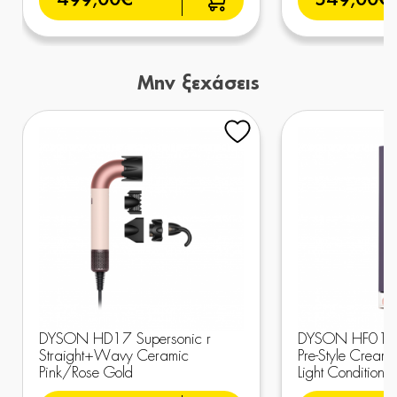
499,00€
549,00€
Μην ξεχάσεις
DYSON HD17 Supersonic r
DYSON HF01 7
Straight+Wavy Ceramic
Pre-Style Cream
Pink/Rose Gold
Light Conditioni