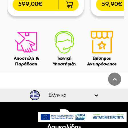
599,00€
59,90€
Αποστολή &
Τεχνική
Επίσημος
Παράδοση
Υποστήριξη
Αντιπρόσωπος
Ελληνικά
699,00€
Ελληνικά
Άμεσα Διαθέσιμο
Προσθήκη στο καλάθι
English