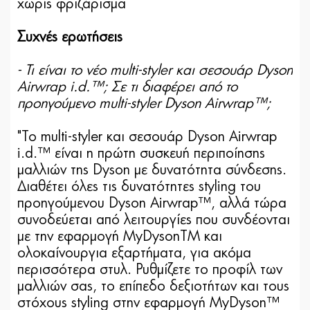
χωρίς φριζάρισμα
Συχνές ερωτήσεις
- Τι είναι το νέο multi-styler και σεσουάρ Dyson
Airwrap i.d.™; Σε τι διαφέρει από το
προηγούμενο multi-styler Dyson Airwrap™;
"Το multi-styler και σεσουάρ Dyson Airwrap
i.d.™ είναι η πρώτη συσκευή περιποίησης
μαλλιών της Dyson με δυνατότητα σύνδεσης.
Διαθέτει όλες τις δυνατότητες styling του
προηγούμενου Dyson Airwrap™, αλλά τώρα
συνοδεύεται από λειτουργίες που συνδέονται
με την εφαρμογή MyDysonTM και
ολοκαίνουργια εξαρτήματα, για ακόμα
περισσότερα στυλ. Ρυθμίζετε το προφίλ των
μαλλιών σας, το επίπεδο δεξιοτήτων και τους
στόχους styling στην εφαρμογή MyDyson™