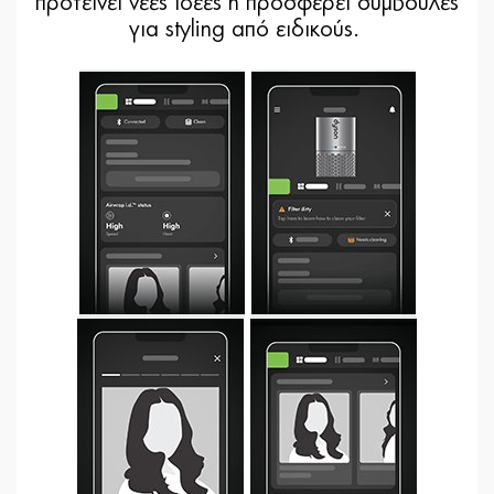
προτείνει νέες ιδέες ή προσφέρει συμβουλές
για styling από ειδικούς.