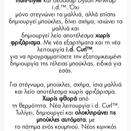
multi-styler
και σεσουάρ Dyson Airwrap
i.d.™. Όχι
μόνο στεγνώνει τα μαλλιά, αλλά επίσης
δημιουργεί μπούκλες, δίνει σχήμα, ισιώνει τα
μαλλιά και
δημιουργεί λείο αποτέλεσμα
χωρίς
φριζάρισμα
. Με νέα εξαρτήματα και τη νέα
λειτουργία
i.d. Curl™
,
για να προγραμματίσετε την εξατομικευμένη
δημιουργία της τέλειας μπούκλας, ειδικά για
εσάς.
Για στέγνωμα, μπούκλες, σχήμα, ίσια μαλλιά
και λείο αποτέλεσμα χωρίς φριζάρισμα.
Χωρίς φθορά
από
τη θερμότητα. Νέα λειτουργία i.d. Curl™.
Τυλίγει, δημιουργεί και
ολοκληρώνει τις
μπούκλες αυτόματα
, με
το πάτημα ενός κουμπιού. Νέος κωνικός