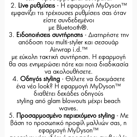
2.
Live ρυθμίσεις
- Η εφαρμογή MyDyson™
εμφανίζει τις τρέχουσες ρυθμίσεις σας όταν
είστε συνδεδεμένοι
με Bluetooth®.
3.
Ειδοποιήσεις συντήρησης
- Διατηρήστε την
απόδοση του multi-styler και σεσουάρ
Airwrap i.d.™
με εύκολη τακτική συντήρηση. Η εφαρμογή
θα σας ενημερώσει πότε και ποια διαδικασία
να ακολουθήσετε.
4.
Οδηγός styling
- Θέλετε να δοκιμάσετε
ένα νέο look? Η εφαρμογή MyDyson™
διαθέτει δεκάδες οδηγούς
styling από glam blowouts μέχρι beach
waves.
5.
Προσαρμοσμένο περιεχόμενο styling
- Με
βάση το προσωπικό προφίλ μαλλιών σας, η
εφαρμογή MyDyson™