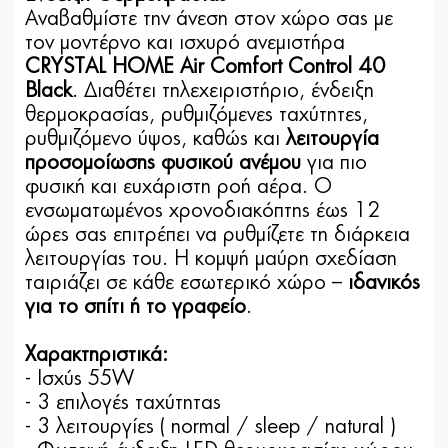
Αναβαθμίστε την άνεση στον χώρο σας
με
τον μοντέρνο και ισχυρό ανεμιστήρα
CRYSTAL HOME Air Comfort Control 40
Black
. Διαθέτει
τηλεχειριστήριο
,
ένδειξη
θερμοκρασίας
,
ρυθμιζόμενες ταχύτητες
,
ρυθμιζόμενο ύψος
, καθώς και
λειτουργία
προσομοίωσης φυσικού ανέμου
για πιο
φυσική και ευχάριστη ροή αέρα. Ο
ενσωματωμένος χρονοδιακόπτης έως 12
ώρες
σας επιτρέπει να ρυθμίζετε τη διάρκεια
λειτουργίας του. Η
κομψή μαύρη σχεδίαση
ταιριάζει σε κάθε εσωτερικό χώρο –
ιδανικός
για το σπίτι ή το γραφείο
.
Χαρακτηριστικά:
- Ισχύς 55W
- 3 επιλογές ταχύτητας
- 3 λειτουργίες ( normal / sleep / natural )