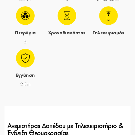
Πτερύγια
Χρονοδιακόπτης
Τηλεχειρισμός
5
Εγγύηση
2 Έτη
Ανεμιστήρας Δαπέδου με Τηλεχειριστήριο &
Ένδειξη Θερμοκρασίας