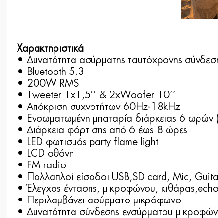
Χαρακτηριστικά
• Δυνατότητα ασύρματης ταυτόχρονης σύνδεση
• Bluetooth 5.3
• 200W RMS
• Tweeter 1x1,5’’ & 2xWoofer 10’’
• Απόκριση συχνοτήτων 60Hz-18kHz
• Ενσωματωμένη μπαταρία διάρκειας 6 ωρών (
• Διάρκεια φόρτισης από 6 έως 8 ώρες
• LED φωτισμός party flame light
• LCD οθόνη
• FM radio
• Πολλαπλοί είσοδοι USB,SD card, Mic, Guitar
• Έλεγχος έντασης, μικροφώνου, κιθάρας,echo
• Περιλαμβάνει ασύρματο μικρόφωνο
• Δυνατότητα σύνδεσης ενσύρματου μικροφώνο