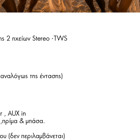
ς 2 ηχείων Stereo -ΤWS
αναλόγως της έντασης)
 , AUX in
,πρίμα & μπάσα.
υ (δεν περιλαμβάνεται)