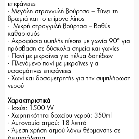
επιφάνειες
- Μεγάλη στρογγυλή βούρτσα – Ξύνει τη
βρωμιά και το επίμονο λίπος
- Μικρή στρογγυλή βούρτσα – Βαθύς
καθαρισμός
- Ακροφύσιο υψηλής πίεσης με γωνία 90° για
πρόσβαση σε δύσκολα σημεία και γωνίες
- Πανί με μικροΐνες για πέλμα δαπέδων
- Πλενόμενο πανί με μικροΐνες για
υφασμάτινες επιφάνειες
- Χωνί και δοσομετρητής για την συμπλήρωση
νερού
Χαρακτηριστικά
- Ισχύς: 1500 W
- Χωρητικότητα δοχείου νερού: 350ml
- Αυτονομία ατμού: 18 λεπτά
- Άμεση χρήση ατμού λόγω θέρμανσης σε
δευτερόλεπτα