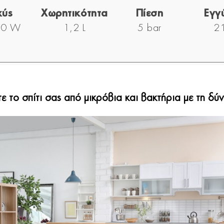
χύς
Χωρητικότητα
Πίεση
Εγγ
00 W
1,2 L
5 bar
2 
 το σπίτι σας από μικρόβια και βακτήρια με τη δύ