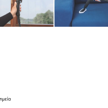
σημεία