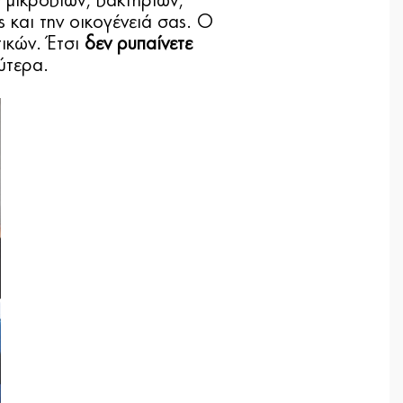
 μικροβίων, βακτηρίων,
 και την οικογένειά σας. Ο
τικών. Έτσι
δεν ρυπαίνετε
ύτερα.