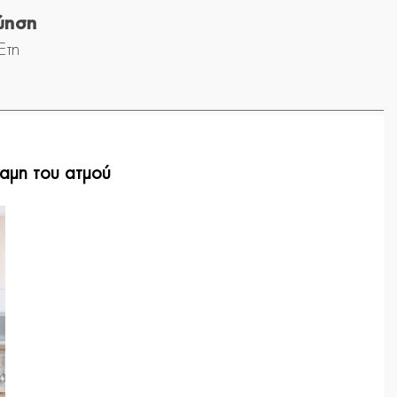
ύηση
Έτη
ναμη του ατμού