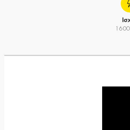
Ισ
1600