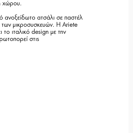
η χώρου.
πό ανοξείδωτο ατσάλι σε παστέλ
 των μικροσυσκευών. Η Ariete
 το ιταλικό design με την
πρωτοπορεί στις