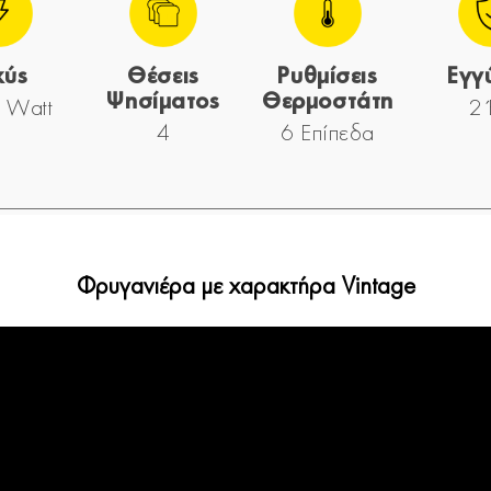
χύς
Θέσεις
Ρυθμίσεις
Εγγ
Ψησίματος
Θερμοστάτη
 Watt
2 
4
6 Επίπεδα
Φρυγανιέρα με χαρακτήρα Vintage