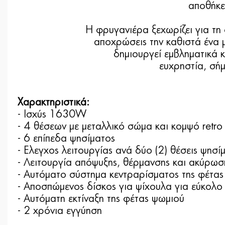
αποθήκε
Η φρυγανιέρα ξεχωρίζει για τη
αποχρώσεις την καθιστά ένα 
δημιουργεί εμβληματικά κ
ευχρηστία, σήμ
Χαρακτηριστικά:
- Ισχύς 1630W
- 4 θέσεων με μεταλλικό σώμα και κομψό retr
- 6 επίπεδα ψησίματος
- Eλεγχος λειτουργίας ανά δύο (2) θέσεις ψησί
- Λειτουργία απόψυξης, θέρμανσης και ακύρωσ
- Αυτόματο σύστημα κεντραρίσματος της φέτα
- Αποσπώμενος δίσκος για ψίχουλα για εύκολο
- Αυτόματη εκτίναξη της φέτας ψωμιού
- 2 χρόνια εγγύηση