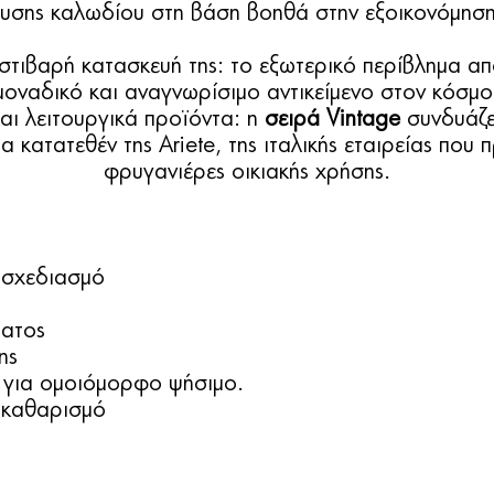
υσης καλωδίου στη βάση βοηθά στην εξοικονόμησ
 στιβαρή κατασκευή της: το εξωτερικό περίβλημα α
μοναδικό και αναγνωρίσιμο αντικείμενο στον κόσμο
αι λειτουργικά προϊόντα: η
σειρά Vintage
συνδυάζει
α κατατεθέν της Ariete, της ιταλικής εταιρείας που 
φρυγανιέρες οικιακής χρήσης.
o σχεδιασμό
ματος
ης
ς για ομοιόμορφο ψήσιμο.
 καθαρισμό