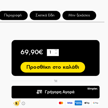
Περιγραφή
Σχετικά Είδη
Μην ξεχάσεις
69,90€
+
−
Προσθήκη στο καλάθι