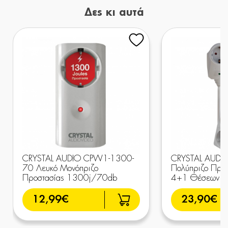
Δες κι αυτά
CRYSTAL AUDIO CPW1-1300-
CRYSTAL AUDI
70 Λευκό Μονόπριζο
Πολύπριζο Προσ
Προστασίας 1300j/70db
4+1 Θέσεων 1
12,99€
23,90€