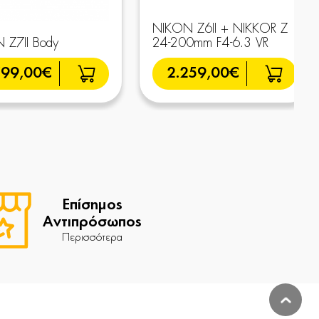
NIKON Z6II + NIKKOR Z
 Z7II Body
24-200mm F4-6.3 VR
799,00€
2.259,00€
Επίσημος
Αντιπρόσωπος
Περισσότερα