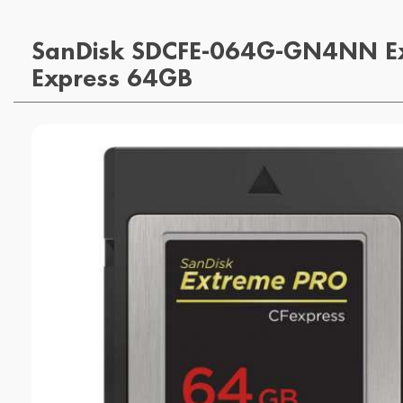
SanDisk SDCFE-064G-GN4NN E
Express 64GB