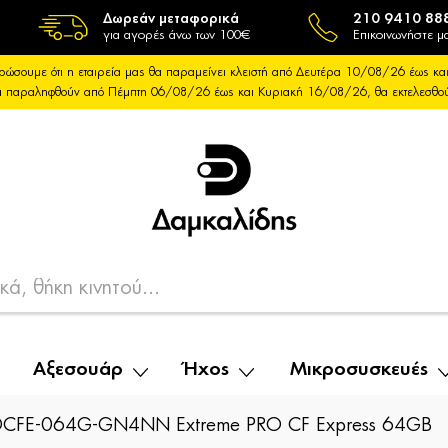
Δωρεάν μεταφορικά
210 9410 88
για αγορές άνω των 100€
Επικοινωνήστε μα
ρώσουμε ότι η εταιρεία μας θα παραμείνει κλειστή από Δευτέρα 10/08/26 έως 
θα παραληφθούν από Πέμπτη 06/08/26 έως και Κυριακή 16/08/26, θα εκτελεσθ
Αξεσουάρ
Ήχος
Μικροσυσκευές
SDCFE-064G-GN4NN Extreme PRO CF Express 64GB