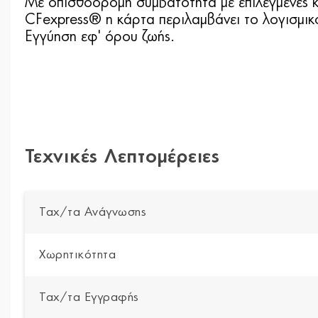
Με οπισθόδρομη συμβατότητα με επιλεγμένες κ
CFexpress® η κάρτα περιλαμβάνει το λογισμ
Εγγύηση εφ' όρου ζωής.
Τεχνικές Λεπτομέρειες
Ταχ/τα Ανάγνωσης
Χωρητικότητα
Ταχ/τα Εγγραφής