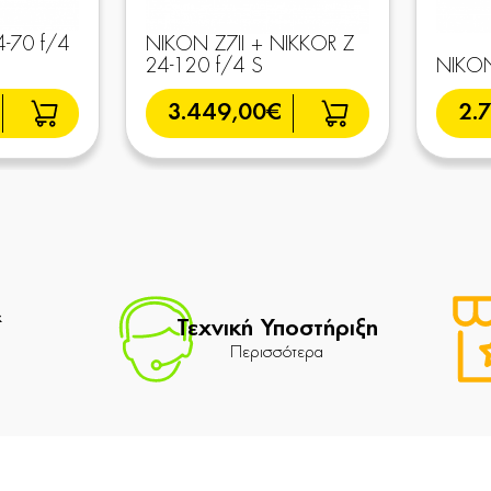
4-70 f/4
NIKON Z7II + NIKKOR Z
24-120 f/4 S
NIKON
3.449,00€
2.
&
Τεχνική Υποστήριξη
Περισσότερα