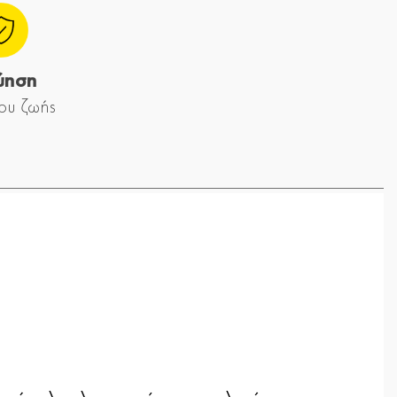
ύηση
ου ζωής