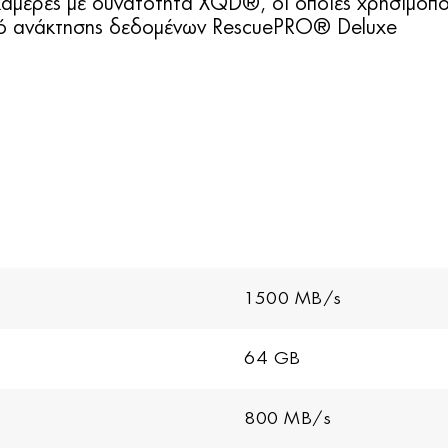
άμερες με δυνατότητα XQD®, οι οποίες χρησιμοποι
ικό ανάκτησης δεδομένων RescuePRO® Deluxe
1500 MB/s
64 GB
800 MB/s