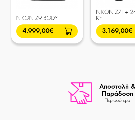
NIKON Z7II + 2
NIKON Z9 BODY
Kit
4.999,00€
3.169,00€
Αποστολή 
Παράδοση
Περισσότερα