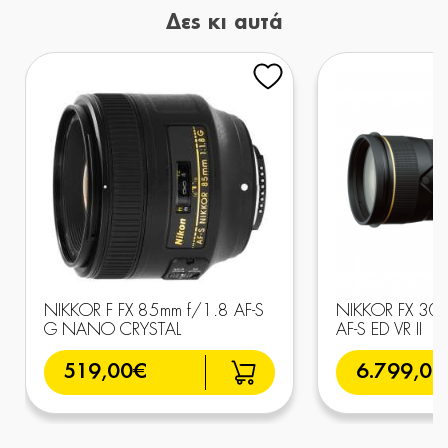
Δες κι αυτά
NIKKOR F FX 85mm f/1.8 AF-S
NIKKOR FX 300
G NANO CRYSTAL
AF-S ED VR II
519,00€
6.799,00