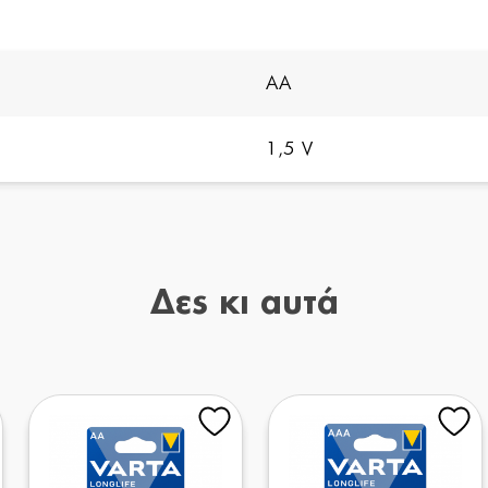
AA
1,5 V
Δες κι αυτά