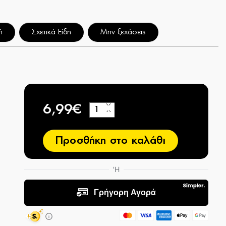
ή
Σχετικά Είδη
Μην ξεχάσεις
6,99€
+
−
Προσθήκη στο καλάθι