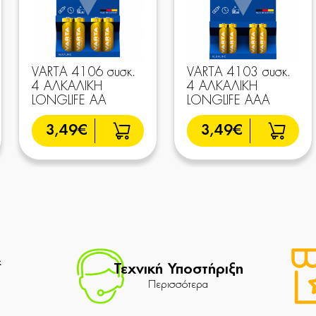
VARTA 4106 συσκ.
VARTA 4103 συσκ.
4 AΛΚΑΛΙΚΗ
4 AΛΚΑΛΙΚΗ
LONGLIFE AA
LONGLIFE AAA
3,49€
3,49€
&
Τεχνική Υποστήριξη
Περισσότερα