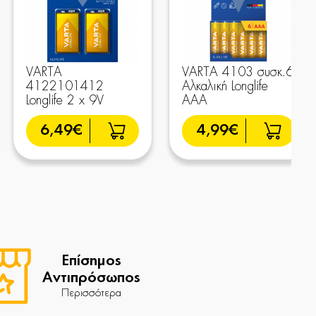
VARTA
VARTA 4103 συσκ.6
4122101412
Αλκαλική Longlife
Longlife 2 x 9V
AAA
6,49€
4,99€
Επίσημος
Αντιπρόσωπος
Περισσότερα