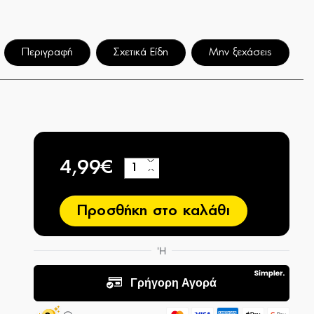
Περιγραφή
Σχετικά Είδη
Μην ξεχάσεις
4,99€
+
−
Προσθήκη στο καλάθι