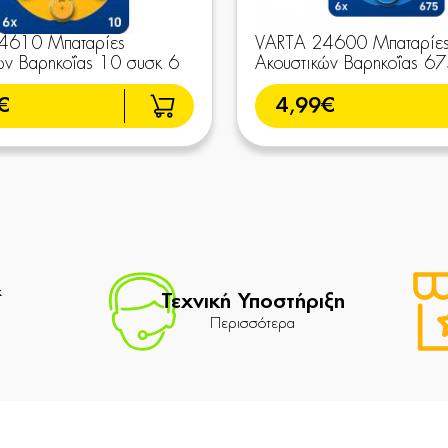
4610 Μπαταρίες
VARTA 24600 Μπαταρίε
ών Βαρηκοΐας 10 συσκ 6
Ακουστικών Βαρηκοΐας 67
€
4,99€
&
Τεχνική Υποστήριξη
Περισσότερα