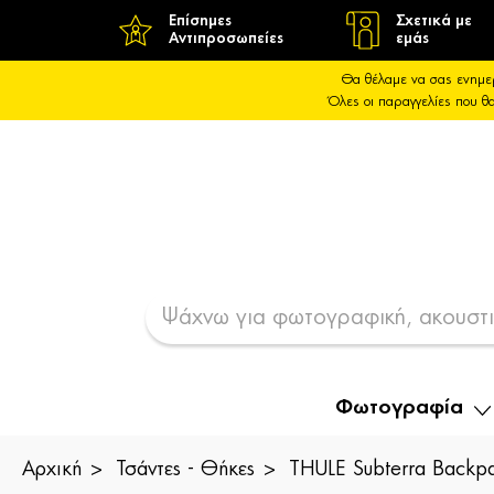
Επίσημες
Σχετικά με
Αντιπροσωπείες
εμάς
Θα θέλαμε να σας ενημε
Όλες οι παραγγελίες που 
Φωτογραφία
Αρχική
Τσάντες - Θήκες
THULE Subterra Backp