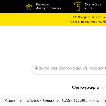
Επίσημες
Σχετικά με
Αντιπροσωπείες
εμάς
Θα θέλαμε να σας ενημε
Όλες οι παραγγελίες που 
Φωτογραφία
Αρχική
Τσάντες - Θήκες
CASE LOGIC Huxton Τσ