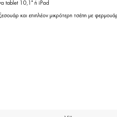
α tablet 10,1" ή iPad
εσουάρ και επιπλέον μικρότερη τσέπη με φερμουάρ