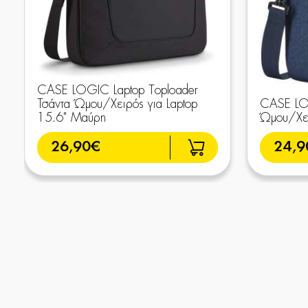
CASE LOGIC Laptop Toploader
Τσάντα Ώμου/Χειρός για Laptop
CASE LO
15.6" Μαύρη
Ώμου/Χει
26,90€
24,9