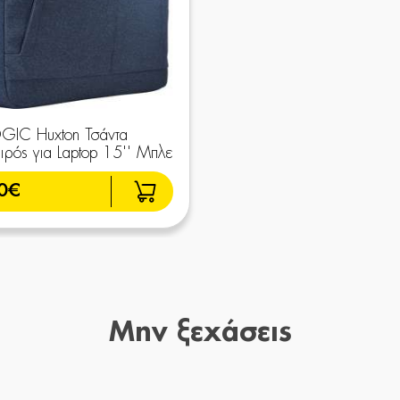
GIC Huxton Τσάντα
ρός για Laptop 15'' Μπλε
0€
Μην ξεχάσεις