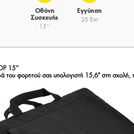
Οθόνη
Εγγύηση
Συσκευής
25 Έτη
15''
P 15''
ρά του φορητού σας υπολογιστή 15,6" στη σχολή, τ