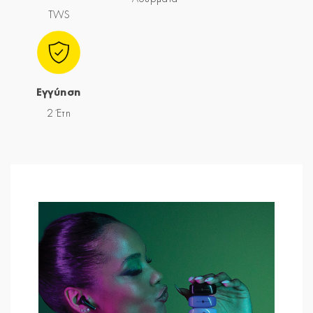
TWS
Εγγύηση
2 Έτη